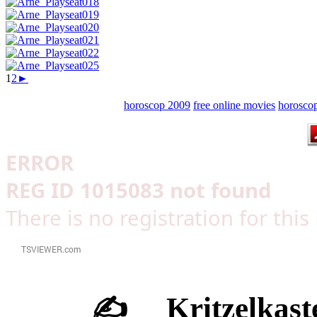
1
2
►
horoscop 2009
free online movies
horosco
ERROR
REG ID 1015083 not found
There is no registration for thi
✍ Kritzelkast