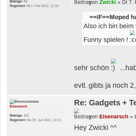
von
Zwicki
» Di 7.
Beiträge:
64
Registriert:
Mi 1. Feb 2012, 12:10
==IF==Moped ha
Also ich bin beim 
Funny spielen !
sehr schön
...ha
evtl. gibts ja noch 
Re: Gadgets + T
Eisenarsch
von
Eisenarsch
» D
Beiträge:
201
Registriert:
Mo 20. Jun 2011, 12:21
Hey Zwicki ^^