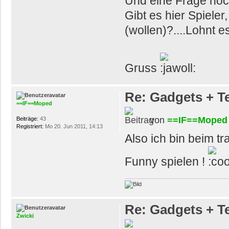
Und eine Frage noc
Gibt es hier Spieler
(wollen)?....Lohnt 
Gruss
Re: Gadgets + T
==IF==Moped
von
==IF==Moped
Beiträge:
43
Registriert:
Mo 20. Jun 2011, 14:13
Also ich bin beim tr
Funny spielen !
Re: Gadgets + T
Zwicki