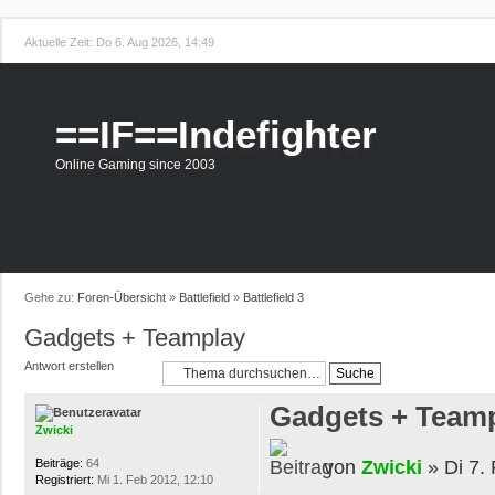
Aktuelle Zeit: Do 6. Aug 2026, 14:49
==IF==Indefighter
Online Gaming since 2003
Gehe zu:
Foren-Übersicht
»
Battlefield
»
Battlefield 3
Gadgets + Teamplay
Antwort erstellen
Gadgets + Team
Zwicki
von
Zwicki
» Di 7.
Beiträge:
64
Registriert:
Mi 1. Feb 2012, 12:10