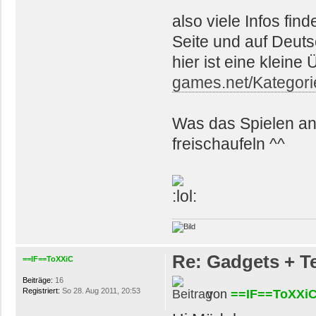
also viele Infos find
Seite und auf Deut
hier ist eine klein
games.net/Kategorie
Was das Spielen ang
freischaufeln ^^
Re: Gadgets + T
==IF==ToXXiC
Beiträge:
16
Registriert:
So 28. Aug 2011, 20:53
von
==IF==ToXXi