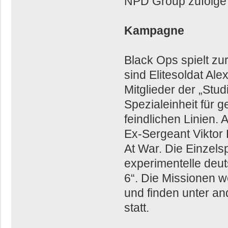
NPD Group zufolge d
Kampagne
Black Ops spielt zu
sind Elitesoldat A
Mitglieder der „Stu
Spezialeinheit für g
feindlichen Linien. 
Ex-Sergeant Viktor 
At War. Die Einzels
experimentelle deu
6“. Die Missionen 
und finden unter an
statt.