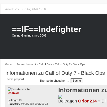
Aktuelle Zeit: Fr 7. Aug 2026, 15:38
==IF==Indefighter
Online Gaming since 2003
Gehe zu:
Foren-Übersicht
»
Call of Duty
»
Call of Duty 7 - Black Ops
Informationen zu Call of Duty 7 - Black Ops
Thema gesperrt
Informationen zu
Orion234
von
Orion234
» Di 
Beiträge:
13
Registriert:
Mo 27. Jun 2011, 09:13