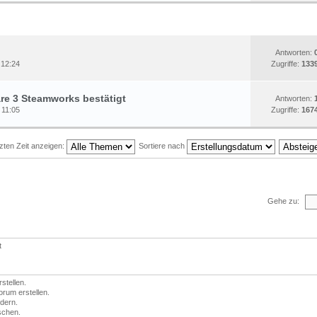
THEMEN
STATISTIK
Antworten:
 12:24
Zugriffe:
133
are 3 Steamworks bestätigt
Antworten:
 11:05
Zugriffe:
167
zten Zeit anzeigen:
Sortiere nach
Gehe zu:
t
tellen.
rum erstellen.
dern.
schen.