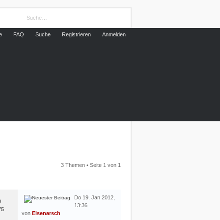
e
FAQ
Suche
Registrieren
Anmelden
3 Themen • Seite
1
von
1
LETZTER BEITRAG
Do 19. Jan 2012,
0
13:36
75
von
Eisenarsch