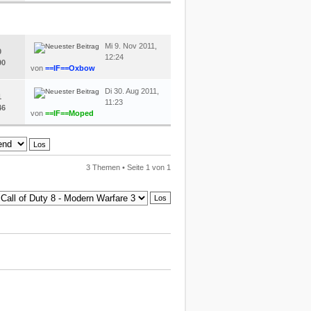
LETZTER BEITRAG
Mi 9. Nov 2011,
0
12:24
90
von
==IF==Oxbow
Di 30. Aug 2011,
1
11:23
46
von
==IF==Moped
3 Themen • Seite
1
von
1