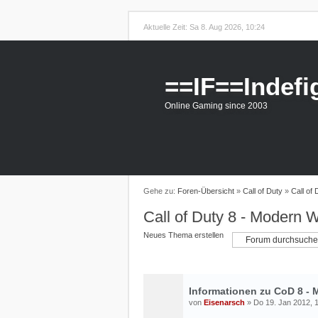
Aktuelle Zeit: Sa 8. Aug 2026, 10:24
==IF==Indefi
Online Gaming since 2003
Gehe zu:
Foren-Übersicht
»
Call of Duty
»
Call of
Call of Duty 8 - Modern W
Neues Thema erstellen
B
Informationen zu CoD 8 - 
von
Eisenarsch
» Do 19. Jan 2012, 