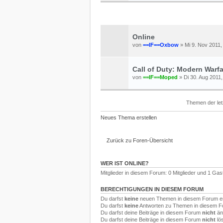
Online
von
==IF==Oxbow
» Mi 9. Nov 2011,
Call of Duty: Modern Warf
von
==IF==Moped
» Di 30. Aug 2011,
Themen der let
Neues Thema erstellen
Zurück zu Foren-Übersicht
WER IST ONLINE?
Mitglieder in diesem Forum: 0 Mitglieder und 1 Gas
BERECHTIGUNGEN IN DIESEM FORUM
Du darfst
keine
neuen Themen in diesem Forum ers
Du darfst
keine
Antworten zu Themen in diesem Fo
Du darfst deine Beiträge in diesem Forum
nicht
än
Du darfst deine Beiträge in diesem Forum
nicht
lö