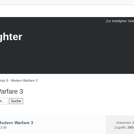
Zur Indefighter Seit
ghter
 Duty 8 - Modern Warfare 3
arfare 3
EKANNTMACHUNGEN
STATISTIK
Modern Warfare 3
Antworten:
13:36
Zugriffe:
240