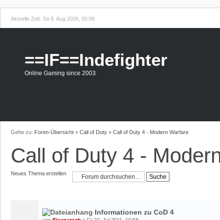
Aktuelle Zeit: Sa 8. Aug 2026, 00:06
==IF==Indefighter
Online Gaming since 2003
Gehe zu:
Foren-Übersicht
»
Call of Duty
»
Call of Duty 4 - Modern Warfare
Call of Duty 4 - Moder
Neues Thema erstellen
BEKANNTMACHUNGEN
Informationen zu CoD 4