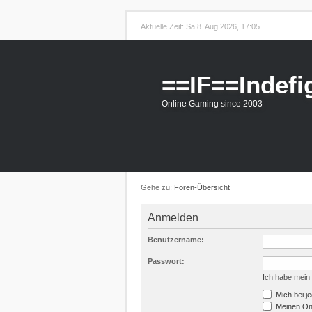
Aktuelle Zeit: Sa 8. Aug 2026, 17:05
==IF==Indefi
Online Gaming since 2003
Gehe zu:
Foren-Übersicht
Anmelden
Benutzername:
Passwort:
Ich habe mein
Mich bei j
Meinen Onl