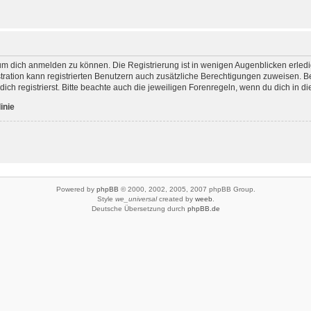
um dich anmelden zu können. Die Registrierung ist in wenigen Augenblicken erledigt
tration kann registrierten Benutzern auch zusätzliche Berechtigungen zuweisen.
ch registrierst. Bitte beachte auch die jeweiligen Forenregeln, wenn du dich in 
inie
Powered by
phpBB
© 2000, 2002, 2005, 2007 phpBB Group.
Style
we_universal
created by
weeb
.
Deutsche Übersetzung durch
phpBB.de