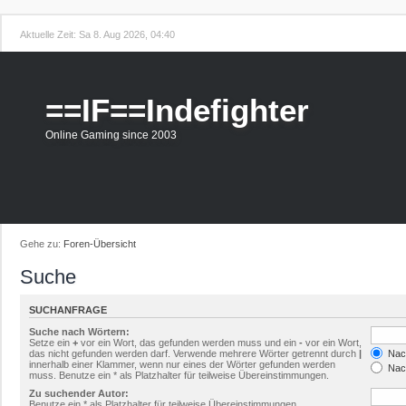
Aktuelle Zeit: Sa 8. Aug 2026, 04:40
==IF==Indefighter
Online Gaming since 2003
Gehe zu:
Foren-Übersicht
Suche
SUCHANFRAGE
Suche nach Wörtern:
Setze ein
+
vor ein Wort, das gefunden werden muss und ein
-
vor ein Wort,
das nicht gefunden werden darf. Verwende mehrere Wörter getrennt durch
|
Nach
innerhalb einer Klammer, wenn nur eines der Wörter gefunden werden
Nach
muss. Benutze ein * als Platzhalter für teilweise Übereinstimmungen.
Zu suchender Autor:
Benutze ein * als Platzhalter für teilweise Übereinstimmungen.