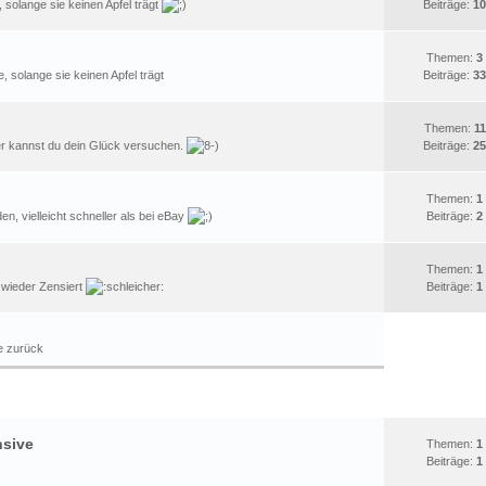
, solange sie keinen Apfel trägt
Beiträge:
10
Themen:
3
, solange sie keinen Apfel trägt
Beiträge:
33
Themen:
11
ier kannst du dein Glück versuchen.
Beiträge:
25
Themen:
1
en, vielleicht schneller als bei eBay
Beiträge:
2
Themen:
1
s wieder Zensiert
Beiträge:
1
e zurück
CALL OF DUTY
STATISTIK
nsive
Themen:
1
Beiträge:
1