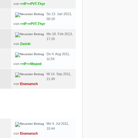
von
==IF==PVT.Thyr
So 13. Jan 2013,
00:19
von
==IF==PVT.Thyr
Mo 18. Feb 2013,
17:26
von
Zwicki
Do 4. Aug 2011,
11:54
von
==IF==Moped
Mi 14. Sep 2011,
21:49
von
Eisenarsch
LETZTER BEITRAG
Mo 4. Jul 2011,
10:44
von
Eisenarsch