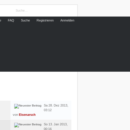
e
FAQ
Suche
Registrieren
Anmelden
LETZTER BEITRAG
Sa 28. Dez 2013,
03:12
von
Eisenarsch
So 13. Jan 2013,
00:16