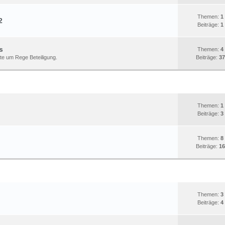
Themen:
1
2
Beiträge:
1
s
Themen:
4
tte um Rege Beteiligung.
Beiträge:
37
BATTLEFIELD
STATISTIK
Themen:
1
Beiträge:
3
Themen:
8
Beiträge:
16
WORLD OF TANKS
STATISTIK
Themen:
3
Beiträge:
4