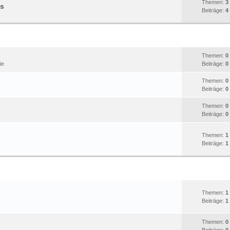
Themen:
3
ks
Beiträge:
4
RENNSIMULATIONEN
STATISTIK
Themen:
0
ie
Beiträge:
0
Themen:
0
Beiträge:
0
Themen:
0
Beiträge:
0
Themen:
1
Beiträge:
1
ECHTZEIT STRATEGIE
STATISTIK
Themen:
1
Beiträge:
1
Themen:
0
Beiträge:
0