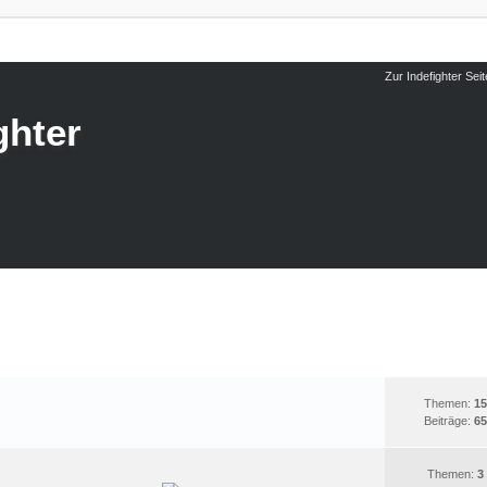
Zur Indefighter Seit
ghter
ALLGEMEINES
STATISTIK
Themen:
15
Beiträge:
65
Themen:
3