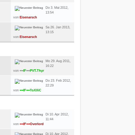
Do 3. Mai 2012,
13:54
von
Eisenarsch
Sa 26. Jan 2013,
13:15
von
Eisenarsch
LETZTER BEITRAG
Mo 29. Aug 2011,
16:22
von
==IF==PVT.Thyr
Do 23. Feb 2012,
22:29
von
==IF==ToXXiC
LETZTER BEITRAG
Di 10. Apr 2012,
11:44
von
==IF==Overlord
Di 10. Apr 2012,